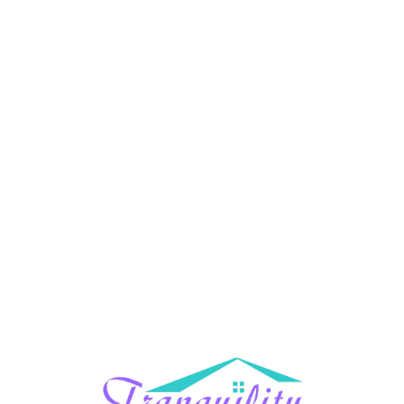
Lo
adi
n